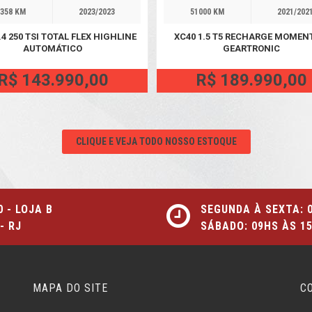
358 KM
2023/2023
51000 KM
2021/202
.4 250 TSI TOTAL FLEX HIGHLINE
XC40 1.5 T5 RECHARGE MOME
AUTOMÁTICO
GEARTRONIC
R$ 143.990,00
R$ 189.990,00
CLIQUE E VEJA TODO NOSSO ESTOQUE
0 - LOJA B
SEGUNDA À SEXTA: 
- RJ
SÁBADO: 09HS ÀS 1
MAPA DO SITE
C