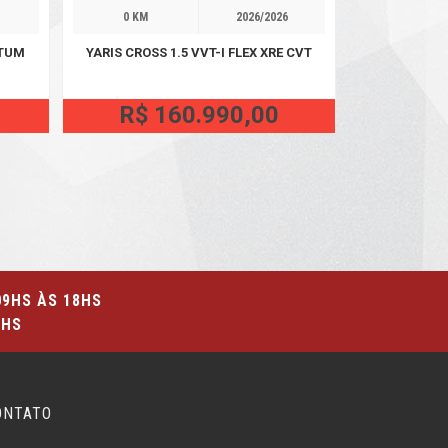
1
0 KM
2026/2026
NTUM
YARIS CROSS 1.5 VVT-I FLEX XRE CVT
R$ 160.990,00
09HS ÀS 18HS
5HS
ONTATO