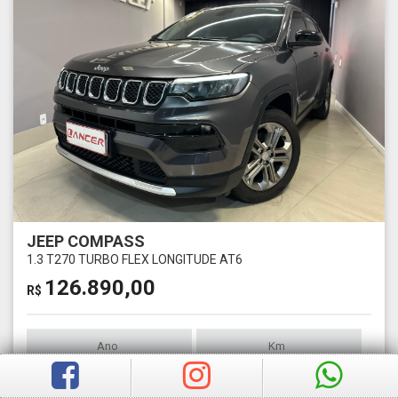
JEEP COMPASS
1.3 T270 TURBO FLEX LONGITUDE AT6
126.890,00
R$
Ano
Km
2023
49526